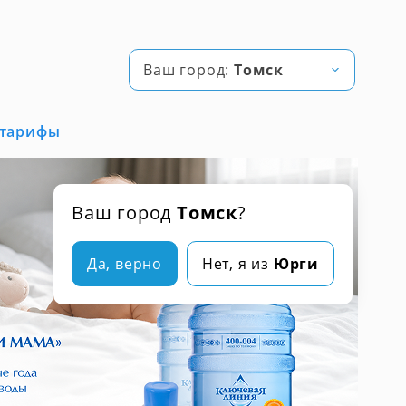
Ваш город:
Томск
 тарифы
Ваш город
Томск
?
Да, верно
Нет, я из
Юрги