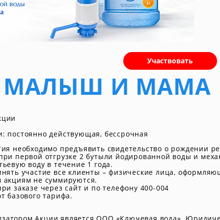
Участвовать
 МАЛЫШ И МАМА
акции
и: постоянно действующая, бессрочная
тия необходимо предъявить свидетельство о рождении реб
при первой отгрузке 2 бутыли йодированной воды и меха
тьевую воду в течение 1 года.
инять участие все клиенты – физические лица, оформляю
 акциям не суммируются.
при заказе через сайт и по телефону 400-004
от базового тарифа.
атором Акции является ООО «Ключевая вода». Юридический