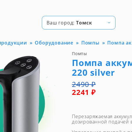
Ваш город:
Томск
 продукции
Оборудование
Помпы
Помпа акк
Помпы
Помпа аккум
220 silver
2490 ₽
2241 ₽
Перезаряжаемая аккумул
дозированной подачей 