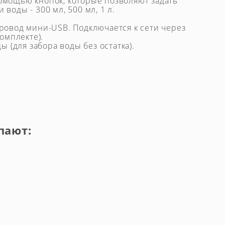
омощью кнопок, которые позволяют задать
воды - 300 мл, 500 мл, 1 л.
ровод мини-USB. Подключается к сети через
комплекте).
ы (для забора воды без остатка).
пают: