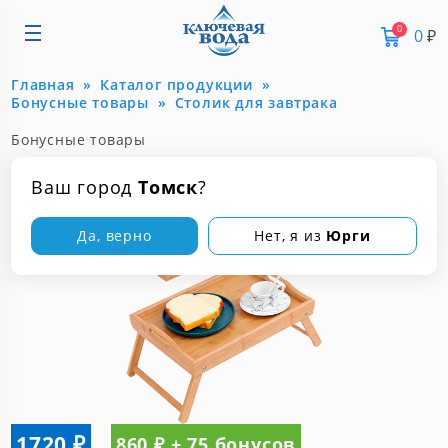
0
0
₽
Главная
Каталог продукции
Бонусные товары
Столик для завтрака
Бонусные товары
Столик для завтрака
Ваш город
Томск
?
Да, верно
Нет, я из
Юрги
1720 ₽
860 ₽ + 75 бонусов