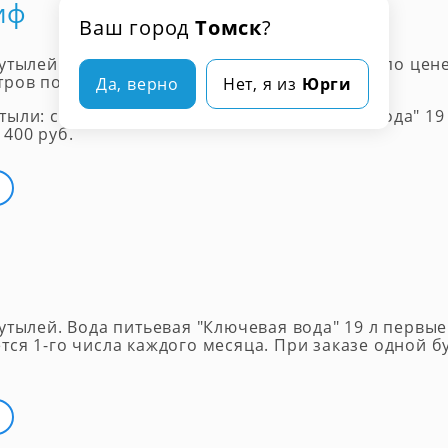
иф
Ваш город
Томск
?
бутылей: Вода питьевая "Ключевая вода" 19 л по цен
ров по цене 380 руб.
Да, верно
Нет, я из
Юрги
тыли: стоимость Воды питьевой "Ключевая вода" 19 
 400 руб.
бутылей. Вода питьевая "Ключевая вода" 19 л первые
тся 1-го числа каждого месяца. При заказе одной 