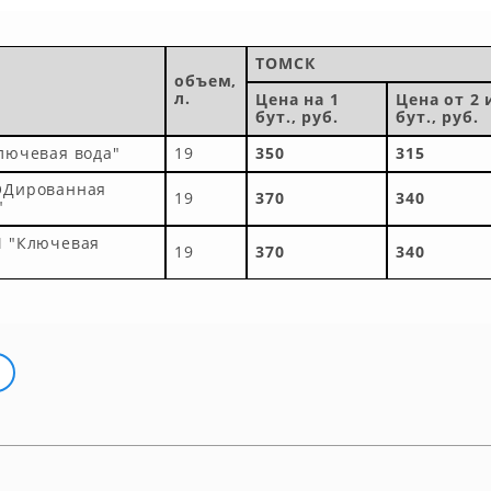
ТОМСК
объем,
л.
Цена на 1
Цена от 2 
бут., руб.
бут., руб.
лючевая вода"
19
350
315
ОДированная
19
370
340
"
М "Ключевая
19
370
340