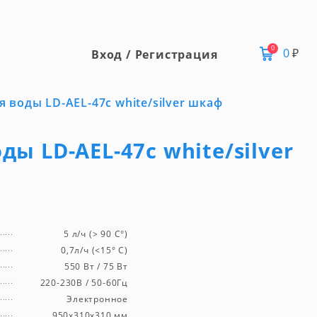
0
0
₽
Вход / Регистрация
я воды LD-AEL-47c white/silver шкаф
ды LD-AEL-47c white/silver
5 л/ч (> 90 C°)
0,7л/ч (<15° С)
550 Вт / 75 Вт
220-230В / 50-60Гц
Электронное
950x310x310 мм