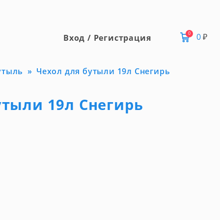
0
0
₽
Вход / Регистрация
утыль
Чехол для бутыли 19л Снегирь
утыли 19л Снегирь