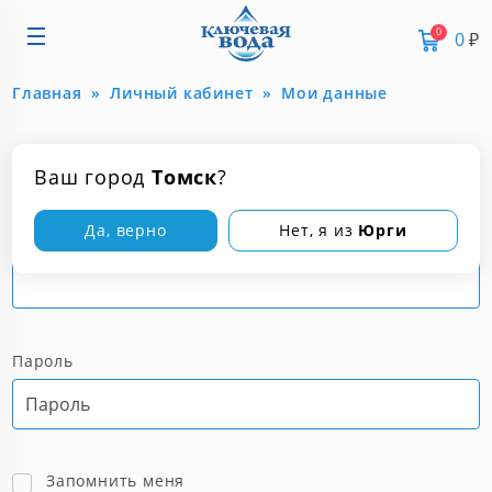
0
0
₽
Главная
Личный кабинет
Мои данные
АВТОРИЗАЦИЯ
Ваш город
Томск
?
Да, верно
Нет, я из
Юрги
Логин
Пароль
Запомнить меня