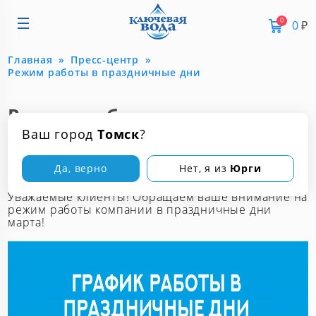
0
0
₽
Главная
Пресс-центр
Режим работы в праздничные дни
Режим работы в
праздничные дни
Ваш город
Томск
?
6 марта 2019
Да, верно
Нет, я из
Юрги
Уважаемые клиенты! Обращаем ваше внимание на
режим работы компании в праздничные дни
марта!