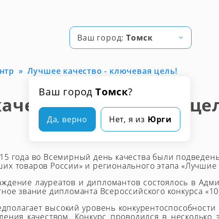
Ваш город:
Томск
нтр
Лучшее качество - ключевая цель!
Ваш город
Томск
?
ачество - ключевая це
Да, верно
Нет, я из
Юрги
15 года во Всемирный день качества были подведены 
их товаров России» и регионального этапа «Лучшие т
ждение лауреатов и дипломантов состоялось в Адм
тное звание дипломанта Всероссийского конкурса «10
едполагает высокий уровень конкурентоспособности
ления качеством. Конкурс проводился в несколько 