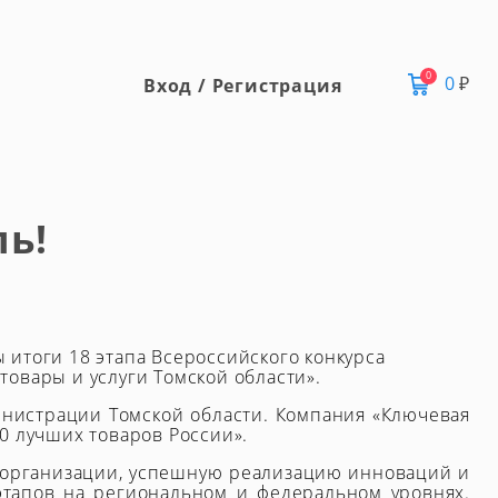
0
0
₽
Вход / Регистрация
ль!
итоги 18 этапа Всероссийского конкурса
овары и услуги Томской области».
инистрации Томской области. Компания «Ключевая
0 лучших товаров России».
 организации, успешную реализацию инноваций и
этапов на региональном и федеральном уровнях.