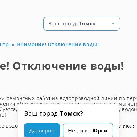
Ваш город:
Томск
нтр
Внимание! Отключение воды!
е! Отключение воды!
ем ремонтных работ на водопроводной линии по пере
жения «Томскводоканал» вынужден отключить магис
буется, чтобы опорожнить и заполнить систему водо
Ваш город
Томск
?
но!
ное водоснабжение будет отсутствовать
с 9:30 19 июля
Да, верно
Нет, я из
Юрги