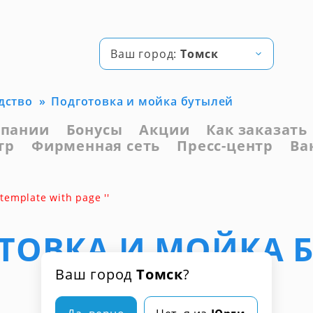
Ваш город:
Томск
дство
Подготовка и мойка бутылей
мпании
Бонусы
Акции
Как заказать
тр
Фирменная сеть
Пресс-центр
Ва
 template with page ''
ТОВКА И МОЙКА 
Ваш город
Томск
?