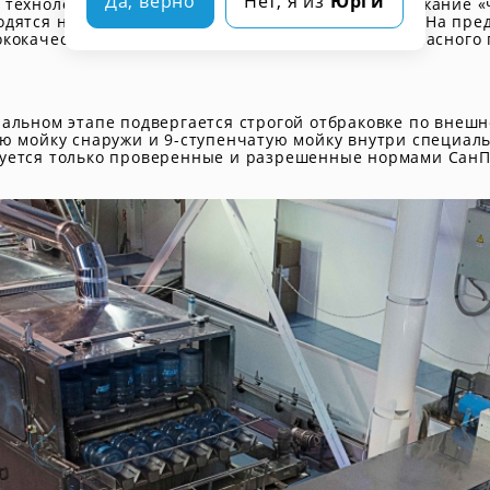
Да, верно
Нет, я из
Юрги
технологию розлива артезианской воды. Во избежание «
одятся на полностью автоматизированной линии. На пред
кокачественного непористого экологически безопасного п
альном этапе подвергается строгой отбраковке по внешн
ую мойку снаружи и 9-ступенчатую мойку внутри специал
уется только проверенные и разрешенные нормами СанП