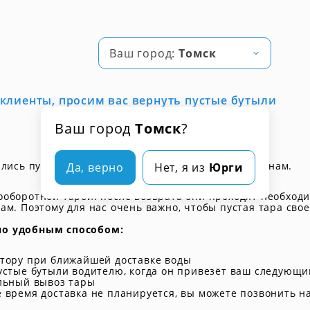
Ваш город:
Томск
клиенты, просим вас вернуть пустые бутыли
Ваш город
Томск
?
ились пустые бутыли 19 л, пожалуйста, верните их нам.
Да, верно
Нет, я из
Юрги
оборотной тарой: после возврата они проходят необходи
ам. Поэтому для нас очень важно, чтобы пустая тара св
но удобным способом:
итору при ближайшей доставке воды
устые бутыли водителю, когда он привезёт ваш следующи
льный вывоз тары
 время доставка не планируется, вы можете позвонить на